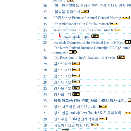
Company.
과수인공교배등 봄상품 관련 주요 거래처 변경 
38
봄상품 공급안내
37
2005 Spring Picnic and Annual General Meeting
36
9th Ambassador's Cup Golf Tournament
35
Korea vs Sweden Friendly Football Match
34
33
lozyBleplelaf ivpuo
Swedish Delegation of the National Day in NNSC
32
The Korea Finland Business Council(K.F.B.C)Autumn
31
Tournament
The Reception of the Ambassador of Sweden
30
감사드려요
29
감사드려요
28
감사드려요
27
감사드려요
26
감사드려요
25
감사합니다
24
낙도 어르신(전남 완도) 서울 나드리 행사 초청...
23
당사 사무실을 이전했습니다.
22
당사 인공교배기(Love Touch SK-5) 특허획득...
21
당사주관 ODM생산계약체결
20
대표이사님앞 특별 제안
19