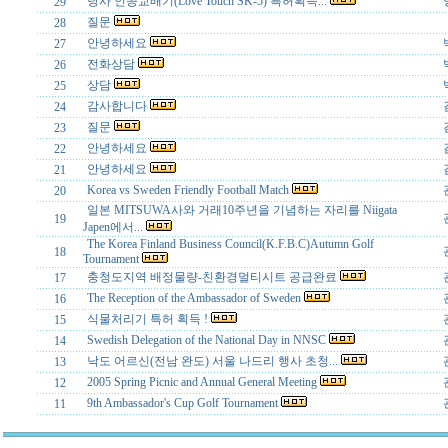
당사 인공교배기(Love Touch SK-5) 특허획득...
29
질문
28
안녕하세요
27
전화상담
26
상담
25
감사합니다
24
질문
23
안녕하세요
22
안녕하세요
21
Korea vs Sweden Friendly Football Match
20
일본 MITSUWA사와 거래10주년을 기념하는 자리를 Niigata
19
Japen에서...
The Korea Finland Business Council(K.F.B.C)Autumn Golf
18
Tournament
충청도지역 배정물량-친환경멀티시트 공급완료
17
The Reception of the Ambassador of Sweden
16
식물처리기 특허 획득 !
15
Swedish Delegation of the National Day in NNSC
14
낙도 어르신(전남 완도) 서울 나드리 행사 초청...
13
2005 Spring Picnic and Annual General Meeting
12
9th Ambassador's Cup Golf Tournament
11