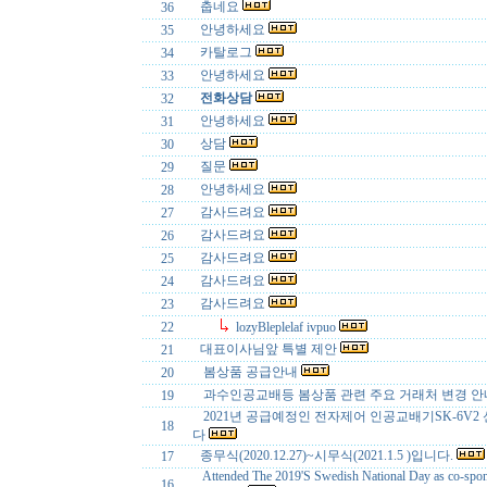
춥네요
36
안녕하세요
35
카탈로그
34
안녕하세요
33
전화상담
32
안녕하세요
31
상담
30
질문
29
안녕하세요
28
감사드려요
27
감사드려요
26
감사드려요
25
감사드려요
24
감사드려요
23
22
lozyBleplelaf ivpuo
대표이사님앞 특별 제안
21
봄상품 공급안내
20
과수인공교배등 봄상품 관련 주요 거래처 변경 
19
2021년 공급예정인 전자제어 인공교배기SK-6V2
18
다
종무식(2020.12.27)~시무식(2021.1.5 )입니다.
17
Attended The 2019'S Swedish National Day as co-spo
16