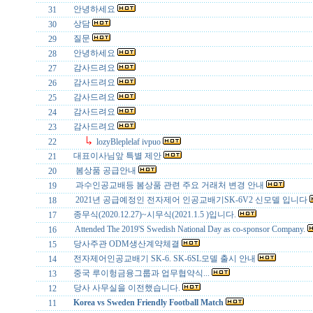
안녕하세요
31
상담
30
질문
29
안녕하세요
28
감사드려요
27
감사드려요
26
감사드려요
25
감사드려요
24
감사드려요
23
22
lozyBleplelaf ivpuo
대표이사님앞 특별 제안
21
봄상품 공급안내
20
과수인공교배등 봄상품 관련 주요 거래처 변경 안내
19
2021년 공급예정인 전자제어 인공교배기SK-6V2 신모델 입니다
18
종무식(2020.12.27)~시무식(2021.1.5 )입니다.
17
Attended The 2019'S Swedish National Day as co-sponsor Company.
16
당사주관 ODM생산계약체결
15
전자제어인공교배기 SK-6. SK-6SL모델 출시 안내
14
중국 루이헝금융그룹과 업무협약식...
13
당사 사무실을 이전했습니다.
12
Korea vs Sweden Friendly Football Match
11