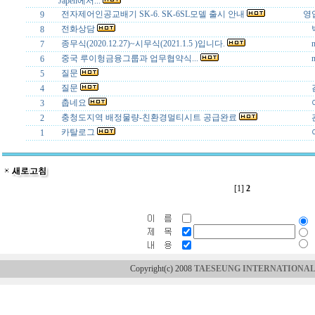
Japen에서...
전자제어인공교배기 SK-6. SK-6SL모델 출시 안내
영
9
전화상담
8
종무식(2020.12.27)~시무식(2021.1.5 )입니다.
n
7
중국 루이헝금융그룹과 업무협약식...
n
6
질문
5
질문
4
춥네요
3
충청도지역 배정물량-친환경멀티시트 공급완료
2
카탈로그
1
[1]
2
Copyright(c) 2008
TAESEUNG INTERNATIONAL 